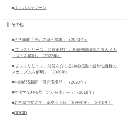
■
オルガネラゾーン
その他
■
科学新聞「最近の研究成果」（2023年）
■
プレスリリース「脂質蓄積による脳機能障害の原因メカ
ニズムを解明」（2022年）
■
プレスリリース「脂質を介する神経細胞の健常性維持の
メカニズムを解明」（2020年）
■
中部経済新聞「研究現場発」（2020年）
■
生化学 90巻5号「北から南から」（2018年）
■
名古屋市立大学 薬友会会報「着任挨拶」（2018年）
■
ORCID