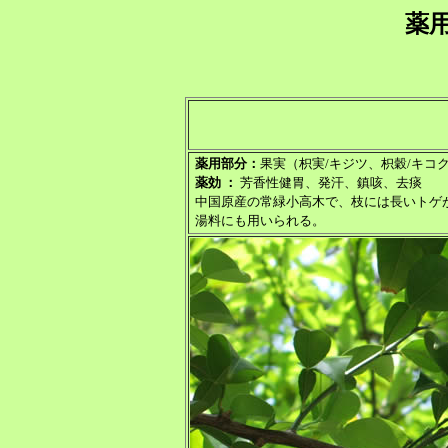
薬
薬用部分：
果実（枳実/キジツ、枳穀/キコ
薬効 ：
芳香性健胃、発汗、鎮咳、去痰
中国原産の常緑小高木で、枝には長いトゲ
湯料にも用いられる。