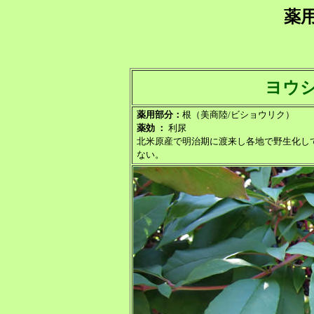
薬
ヨウ
薬用部分：
根（美商陸/ビショウリク）
薬効 ：
利尿
北米原産で明治期に渡来し各地で野生化し
ない。