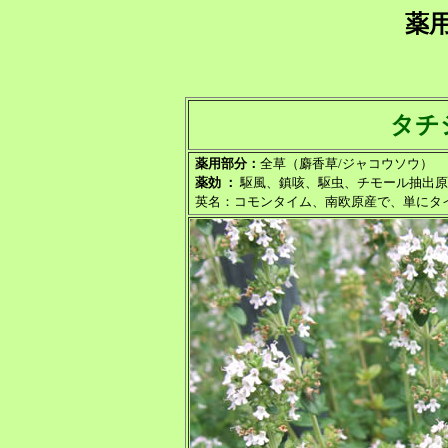
薬
タチ
薬用部分：
全草（麝香草/ジャコウソウ）
薬効 ：
駆風、鎮咳、駆虫、チモール抽出原
英名：コモンタイム、南欧原産で、単にタ