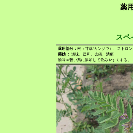
薬
スペ
薬用部分：
根（甘草/カンゾウ）、ストロン
薬効 ：
矯味、緩和、去痰、潰瘍
矯味＝苦い薬に添加して飲みやすくする。