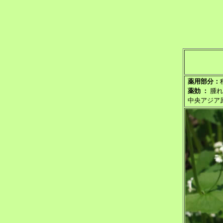
薬用部分：
薬効 ：
腫れ
中央アジア