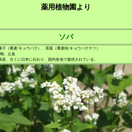
薬用植物園より
ソバ
種子（蕎麦/キョウバク）、茎葉（蕎麦桔/キョウバクケツ）
物、止血
原産、古くに日本に伝わり、国内各地で栽培されている。