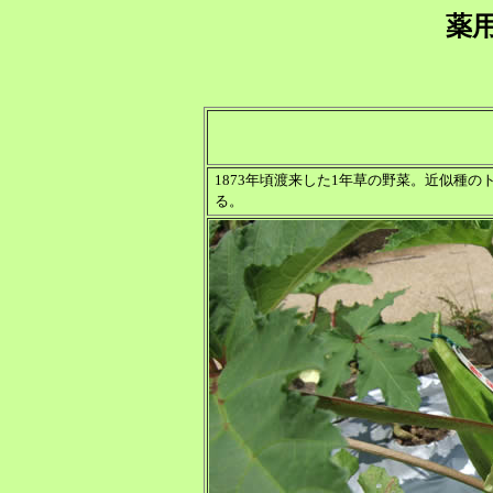
薬
1873年頃渡来した1年草の野菜。近似種
る。