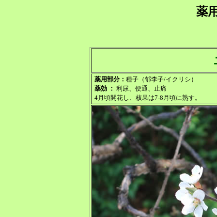
薬
薬用部分：
種子（郁李子/イクリシ）
薬効 ：
利尿、便通、止痛
4月頃開花し、核果は7-8月頃に熟す。