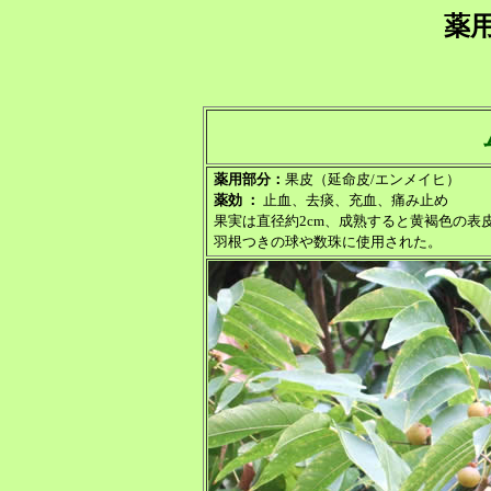
薬
薬用部分：
果皮（延命皮/エンメイヒ）
薬効 ：
止血、去痰、充血、痛み止め
果実は直径約2cm、成熟すると黄褐色の
羽根つきの球や数珠に使用された。