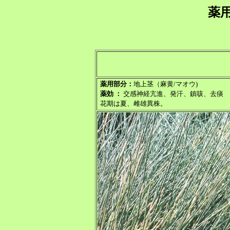
薬
薬用部分：
地上茎（麻黄/マオウ)
薬効 ：
交感神経亢進、発汗、鎮咳、去痰
花期は夏、雌雄異株。