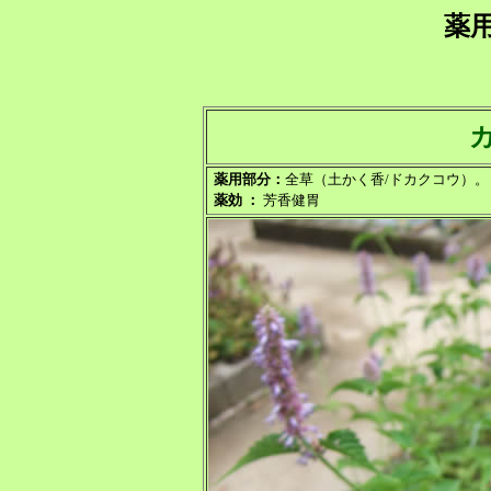
薬
薬用部分：
全草（土かく香/ドカクコウ）。
薬効 ：
芳香健胃