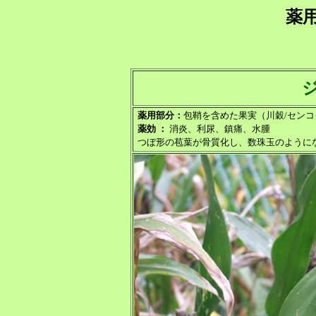
薬
薬用部分：
包鞘を含めた果実（川穀/センコ
薬効 ：
消炎、利尿、鎮痛、水腫
つぼ形の苞葉が骨質化し、数珠玉のように