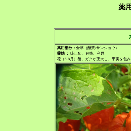
薬
薬用部分：
全草（酸漿/サンショウ）
薬効 ：
咳止め、解熱、利尿
花（6-8月）後、ガクが肥大し、果実を包