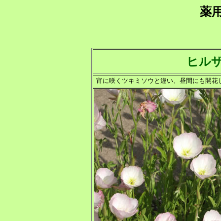
薬
ヒル
宵に咲くツキミソウと違い、昼間にも開花