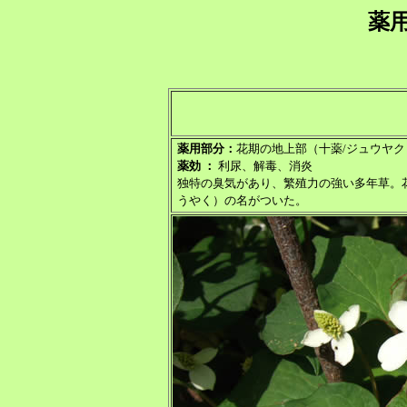
薬
薬用部分：
花期の地上部（十薬/ジュウヤク
薬効 ：
利尿、解毒、消炎
独特の臭気があり、繁殖力の強い多年草。
うやく）の名がついた。