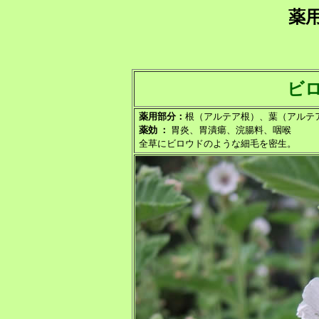
薬
ビ
薬用部分：
根（アルテア根）、葉（アルテ
薬効 ：
胃炎、胃潰瘍、浣腸料、咽喉
全草にビロウドのような細毛を密生。